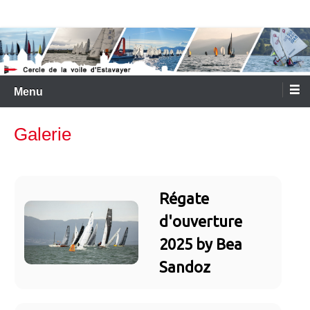
Aller
Cercle de la Voile d'Estavayer
au
contenu
Menu
Galerie
Régate
d'ouverture
2025 by Bea
Sandoz