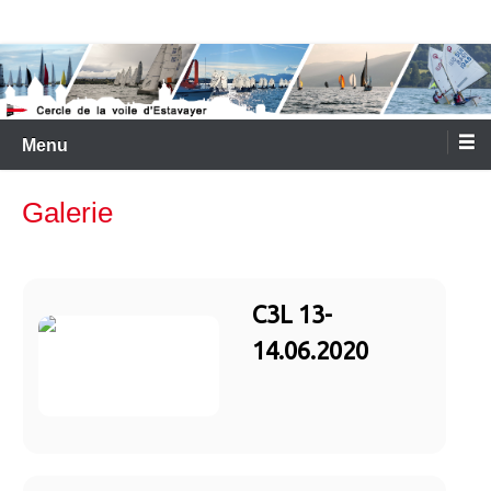
Aller
Cercle de la Voile d'Estavayer
au
contenu
Menu
Galerie
C3L 13-
14.06.2020