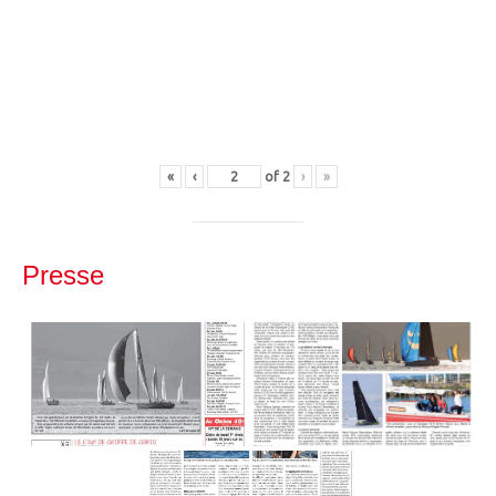
«
‹
of
2
›
»
Presse