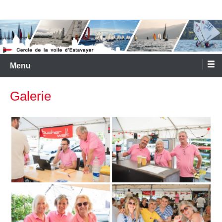
Aller
Cercle de la Voile d'Estavayer
au
contenu
Menu
Galerie