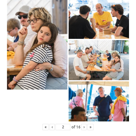
«
‹
of
16
›
»