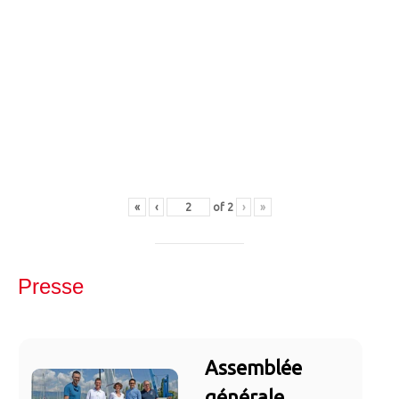
«
‹
of
2
›
»
Presse
Assemblée
générale