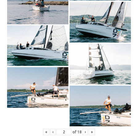
«
‹
of
18
›
»