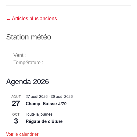
Navigation
←
Articles plus anciens
dans
les
Station météo
articles
Vent :
Température :
Agenda 2026
27 août 2026
-
30 août 2026
AOÛT
27
Champ. Suisse J/70
Toute la journée
OCT
3
Régate de clôture
Voir le calendrier