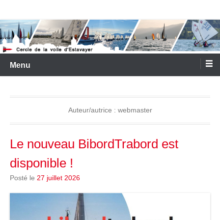
Aller
Cercle de la Voile d'Estavayer
au
contenu
Menu
Auteur/autrice :
webmaster
Le nouveau BibordTrabord est
disponible !
Posté le
27 juillet 2026