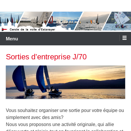
Aller
Cercle de la Voile d'Estavayer
au
contenu
Menu
Sorties d’entreprise J/70
Vous souhaitez organiser une sortie pour votre équipe ou
simplement avec des amis?
Nous vous proposons une activité originale, qui allie