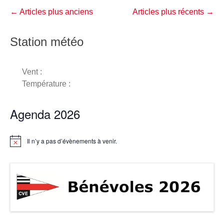
Navigation
←
Articles plus anciens
Articles plus récents
→
dans
les
Station météo
articles
Vent :
Température :
Agenda 2026
Il n’y a pas d’évènements à venir.
N
o
t
i
c
e