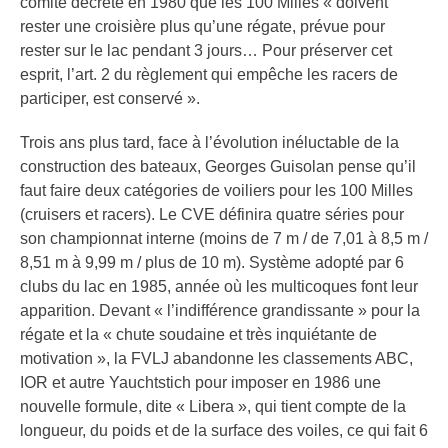
comité décrète en 1980 que les 100 Milles « doivent
rester une croisière plus qu’une régate, prévue pour
rester sur le lac pendant 3 jours… Pour préserver cet
esprit, l’art. 2 du règlement qui empêche les racers de
participer, est conservé ».
Trois ans plus tard, face à l’évolution inéluctable de la
construction des bateaux, Georges Guisolan pense qu’il
faut faire deux catégories de voiliers pour les 100 Milles
(cruisers et racers). Le CVE définira quatre séries pour
son championnat interne (moins de 7 m / de 7,01 à 8,5 m /
8,51 m à 9,99 m / plus de 10 m). Système adopté par 6
clubs du lac en 1985, année où les multicoques font leur
apparition. Devant « l’indifférence grandissante » pour la
régate et la « chute soudaine et très inquiétante de
motivation », la FVLJ abandonne les classements ABC,
IOR et autre Yauchtstich pour imposer en 1986 une
nouvelle formule, dite « Libera », qui tient compte de la
longueur, du poids et de la surface des voiles, ce qui fait 6