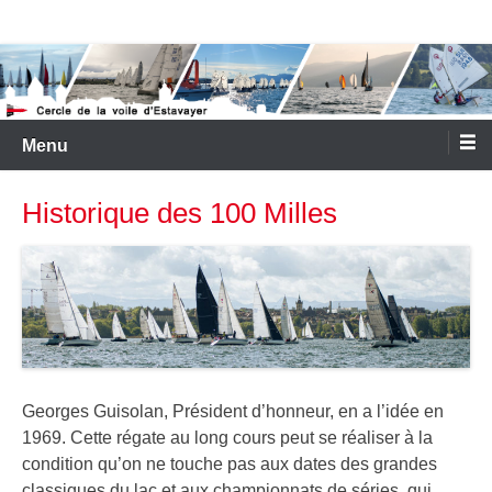
Aller
Cercle de la Voile d'Estavayer
au
contenu
Menu
Historique des 100 Milles
Georges Guisolan, Président d’honneur, en a l’idée en
1969. Cette régate au long cours peut se réaliser à la
condition qu’on ne touche pas aux dates des grandes
classiques du lac et aux championnats de séries, qui