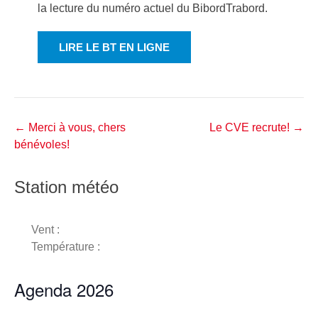
la lecture du numéro actuel du BibordTrabord.
LIRE LE BT EN LIGNE
Navigation
←
Merci à vous, chers
Le CVE recrute!
→
dans
bénévoles!
les
articles
Station météo
Vent :
Température :
Agenda 2026